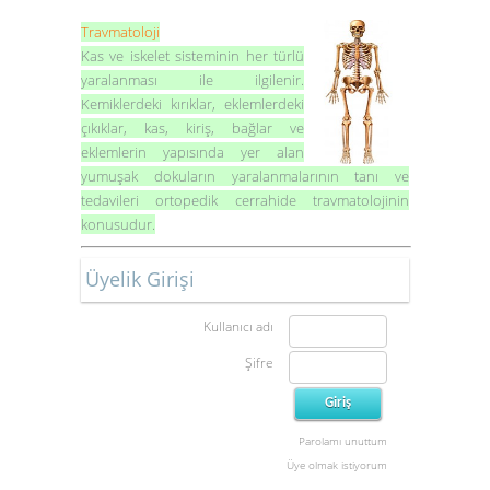
Travmatoloji
Kas ve iskelet sisteminin her türlü
yaralanması ile ilgilenir.
Kemiklerdeki kırıklar, eklemlerdeki
çıkıklar, kas, kiriş, bağlar ve
eklemlerin yapısında yer alan
yumuşak dokuların yaralanmalarının tanı ve
tedavileri ortopedik cerrahide travmatolojinin
konusudur.
Üyelik Girişi
Kullanıcı adı
Şifre
Parolamı unuttum
Üye olmak istiyorum