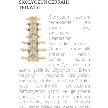
SKOLYOZUN CERRAHİ
TEDAVİSİ
Skolyozun cerrahi
tedavisinde en
uygun yaş,
omurganın
uzamasının
sonlandığı zamandır.
Bunun, radyolojik
kriterleri vardır.
Ancak kabaca
ergenliğe girdikten
sonra şeklinde söylenebilir. Erken
başlangıçlı idiyopatik skolyozlar,
konjenital skolyozlar, nöromüsküler
veya sendromik skolyozlarda
deformitenin yapısı ve gelişimine
göre çok daha erken yaşlarda
cerrahi girişimler yapılabilir. Konuyla
ilgili geniş bilgiyi site menüsündeki