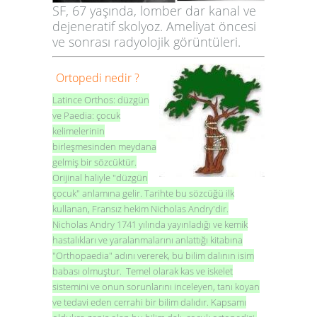
SF, 67 yaşında, lomber dar kanal ve
dejeneratif skolyoz. Ameliyat öncesi
ve sonrası radyolojik görüntüleri.
Ortopedi nedir ?
Latince
Orthos
: düzgün
ve
Paedia
: çocuk
kelimelerinin
birleşmesinden meydana
gelmiş bir sözcüktür.
Orijinal haliyle "düzgün
çocuk" anlamına gelir. Tarihte bu sözcüğü ilk
kullanan, Fransız hekim Nicholas Andry'dir.
Nicholas Andry 1741 yılında yayınladığı ve kemik
hastalıkları ve yaralanmalarını anlattığı kitabına
"
Orthopaedia
" adını vererek, bu bilim dalının isim
babası olmuştur. Temel olarak kas ve iskelet
sistemini ve onun sorunlarını inceleyen, tanı koyan
ve tedavi eden cerrahi bir bilim dalıdır. Kapsamı