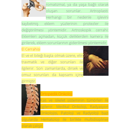
romatizmal, ya da yaşa bağlı olarak
oluşan sorunlar.
Artroplasti
:
Herhangi bir nedenle işlevini
kaybetmiş eklem yüzlerinin protezler ile
değiştirilmesi yöntemidir.
Artroskopik cerrahi
:
Eklemleri açmadan, küçük deliklerden kamera ile
girilerek, eklem sorunlarının giderilmesi yöntemidir.
El Cerrahisi
El ve el bileği başta olmak üzere, elin
travmatik ve diğer sorunları ile
ilgilenir. Son zamanlarda, dirsek ve
omuz sorunları da kapsamı içine
girmiştir.
Ortopedik Onkoloji
Kas ve iskelet sisteminin tümörleri ile
ilgilenir. Medikal Onkoloji, Radyasyon
Onkolojisi, Patoloji ve Radyoloji bazı
olgularda Hematoloji ile birlikte multidisipliner
olarak çalışır.