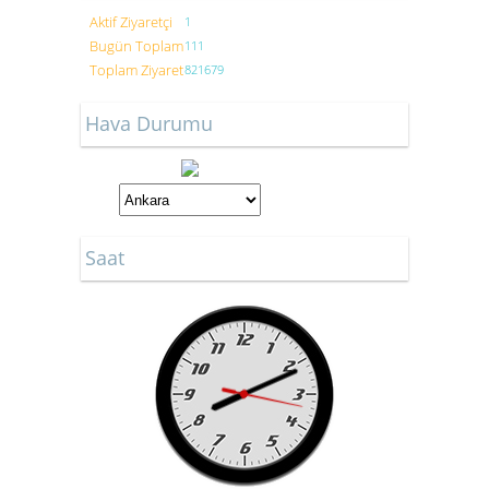
Aktif Ziyaretçi
1
Bugün Toplam
111
Toplam Ziyaret
821679
Hava Durumu
Saat