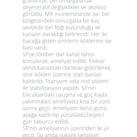
grafisinde; bel omurgasında
dejeneratif değişiklikler ve skolyoz
görüldü. MR incelemesinde ise; bel
bölgesindeki omurgada bir kaç
seviyede bel fıtığı bulunduğu ve
kanalın daraldığı belirlendi. Her iki
bacağa giden sinirlerin köklerine ise
bası vardı.
SF'ye lomber dar kanal tanısı
konularak, ameliyat edildi. Fıtıklar
alındı,kanaldaki darlıklar giderilerek,
sinir kökleri üzerine olan basılar
kaldırıldı.Titanyum vida-rod sistemi
ile stabilizasyon yapıldı. SF'nin
bacaklardaki uyuşma ve güç kaybı
yakınmaları ameliyatta kısa bir süre
sonra geçti. Ameliyatın ikinci günü
ayağa kaldırılıp yürütüldü,beşinci
gün taburcu edildi.
SF'nin ameliyatının üzerinden iki yıl
geçti. Şu anda yüksek tansiyon