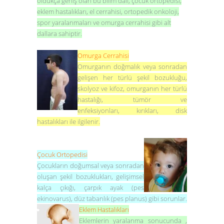
oldukça geniş olan bu bilim dalı, çocuk ortopedisi,
eklem hastalıkları, el cerrahisi, ortopedik onkoloji,
spor yaralanmaları ve omurga cerrahisi gibi alt
dallara sahiptir.
Omurga Cerrahisi
Omurganın doğmalık veya sonradan
gelişen her türlü şekil bozukluğu,
skolyoz ve kifoz, omurganın her türlü
hastalığı, tümör ve
enfeksiyonları, kırıkları, disk
hastalıkları ile ilgilenir.
Çocuk Ortopedisi
Çocukların doğumsal veya sonradan
oluşan şekil bozuklukları, gelişimsel
kalça çıkığı, çarpık ayak (pes
ekinovarus), düz tabanlık (pes planus) gibi sorunlar.
Eklem Hastalıkları
Eklemlerin yaralanma sonucunda ,