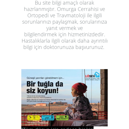
Bu site bilgi amaçlı olarak
hazrlanmıştır. Omurga Cerrahisi ve
Ortopedi ve Travmatoloji ile ilgili
sorunlarınızı paylaşmak, sorularınıza
yanıt vermek ve
bilgilendirmek için hizmetinizdedir.
Hastalıklarla ilgili olarak daha ayrıntılı
bilgi için doktorunuza başvurunuz.