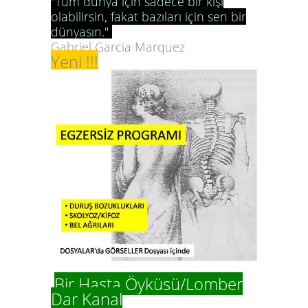
"Tüm dünya için sadece bir kişi
olabilirsin, fakat bazıları için sen bir
dünyasın."
Gabriel Garcia Marquez
Yeni !!!
Bir Hasta Öyküsü/Lomber
Dar Kanal