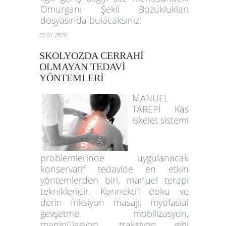
Omurganı Şekil Bozuklukları
dosyasında bulacaksınız.
02.01.2020
SKOLYOZDA CERRAHİ
OLMAYAN TEDAVİ
YÖNTEMLERİ
MANUEL
TAREPİ Kas
iskelet sistemi
problemlerinde uygulanacak
konservatif tedavide en etkin
yöntemlerden biri, manuel terapi
teknikleridir. Konnektif doku ve
derin friksiyon masajı, myofasial
gevşetme, mobilizasyon,
manipülasyon, traksiyon gibi