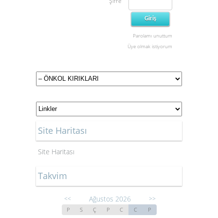
Şifre
Parolamı unuttum
Üye olmak istiyorum
Site Haritası
Site Haritası
Takvim
Ağustos 2026
<<
>>
P
S
Ç
P
C
C
P