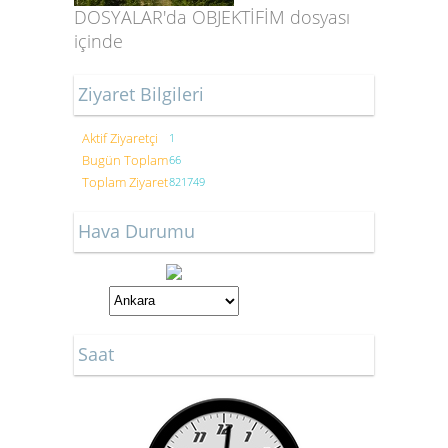
DOSYALAR'da OBJEKTİFİM dosyası
içinde
Ziyaret Bilgileri
Aktif Ziyaretçi
1
Bugün Toplam
66
Toplam Ziyaret
821749
Hava Durumu
Saat