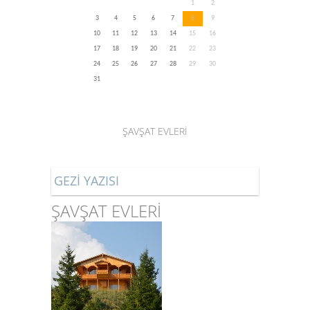
1
2
3
4
5
6
7
8
9
10
11
12
13
14
15
16
17
18
19
20
21
22
23
24
25
26
27
28
29
30
31
ŞAVŞAT EVLERİ
GEZİ YAZISI
ŞAVŞAT EVLERİ