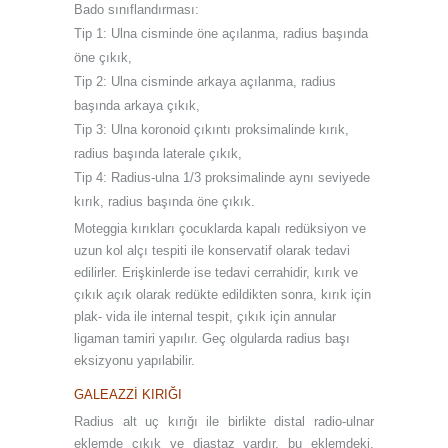
Bado sınıflandırması:
Tip 1: Ulna cisminde öne açılanma, radius başında
öne çıkık,
Tip 2: Ulna cisminde arkaya açılanma, radius
başında arkaya çıkık,
Tip 3: Ulna koronoid çıkıntı proksimalinde kırık,
radius başında laterale çıkık,
Tip 4: Radius-ulna 1/3 proksimalinde aynı seviyede
kırık, radius başında öne çıkık.
Moteggia kırıkları çocuklarda kapalı redüksiyon ve
uzun kol alçı tespiti ile konservatif olarak tedavi
edilirler. Erişkinlerde ise tedavi cerrahidir, kırık ve
çıkık açık olarak redükte edildikten sonra, kırık için
plak- vida ile internal tespit, çıkık için annular
ligaman tamiri yapılır. Geç olgularda radius başı
eksizyonu yapılabilir.
GALEAZZİ KIRIĞI
Radius alt uç kırığı ile birlikte distal radio-ulnar
eklemde çıkık ve diastaz vardır, bu eklemdeki,