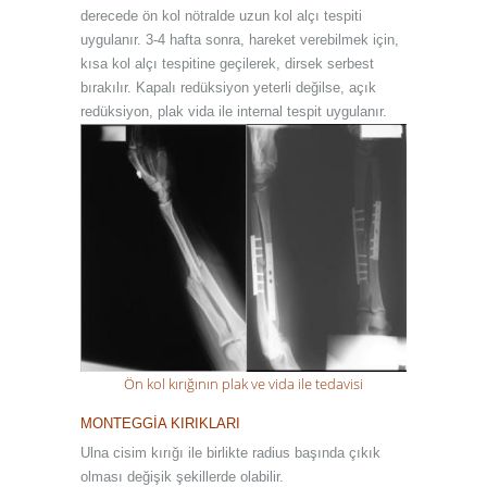
derecede ön kol nötralde uzun kol alçı tespiti
uygulanır. 3-4 hafta sonra, hareket verebilmek için,
kısa kol alçı tespitine geçilerek, dirsek serbest
bırakılır. Kapalı redüksiyon yeterli değilse, açık
redüksiyon, plak vida ile internal tespit uygulanır.
Ön kol kırığının plak ve vida ile tedavisi
MONTEGGİA KIRIKLARI
Ulna cisim kırığı ile birlikte radius başında çıkık
olması değişik şekillerde olabilir.